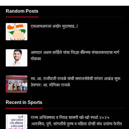
Random Posts
एसआयआरला अखेर मुदतवाढ..!
आमदार अक्षय कर्डिले यांचा जिल्हा बँकेच्या संचालकपदाचा मार्ग
मोकळा
स्व. आ. राजीवजी राजळे यांची समाजसेवेची परंपरा अखंड सुरू
ठेवणारः आ. मोनिका राजळे
Recent in Sports
राज्य अजिंक्यपद व निवड चाचणी खो-खो स्पर्धा २०२५
:धाराशिव, पुणे, सांगलीचे पुरुष व महिला दोन्ही संघ उपांत्य फेरीत