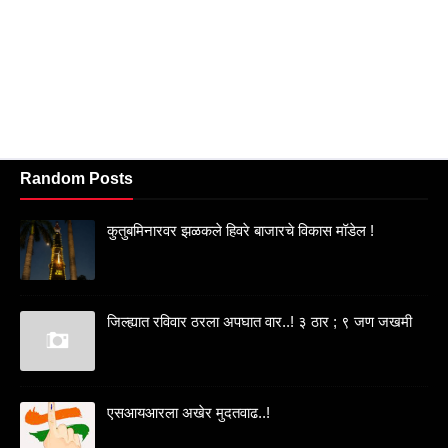
Random Posts
कुतुबमिनारवर झळकले हिवरे बाजारचे विकास मॉडेल !
जिल्ह्यात रविवार ठरला अपघात वार..! ३ ठार ; ९ जण जखमी
एसआयआरला अखेर मुदतवाढ..!