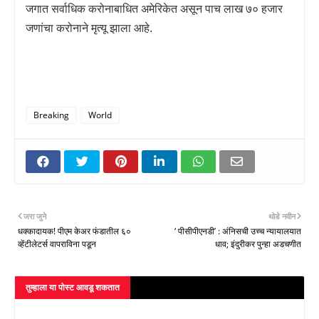
जगात सर्वाधिक करोनाबाधित अमेरिकेत असून पाच लाख ७० हजार
जणांचा करोनाने मृत्यू झाला आहे.
Breaking
World
जरा जुने
थोडे नवीन
धक्कादायक! पीएम केअर फंडातील ६०
‘ पीसीपीएनडी’ : अंनिसची उच्च न्यायालयात
व्हेंटीलेटर्स वापराविना पडून
धाव; इंदुरीकर पुन्हा अडचणीत
तुम्‍हाला या पोस्‍ट आवडू शकतात