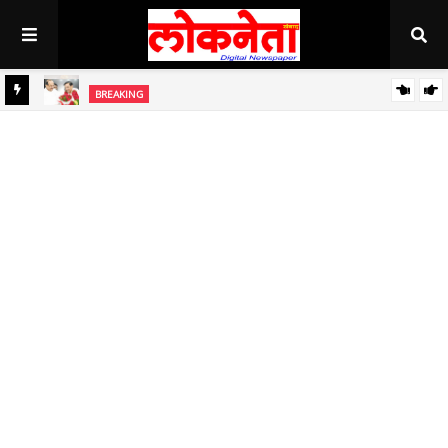
BREAKING
जिल्हा बँकेच्या चेअरमनपदी माजी आ. चंद्रशेखर घुले पाटील बिनविरोध