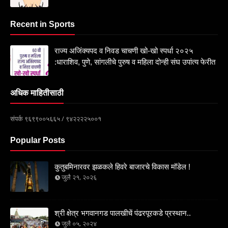
Recent in Sports
राज्य अजिंक्यपद व निवड चाचणी खो-खो स्पर्धा २०२५
:धाराशिव, पुणे, सांगलीचे पुरुष व महिला दोन्ही संघ उपांत्य फेरीत
अधिक माहितीसाठी
संपर्क ९६९९००५६६५ / ९४२२२२५००१
Popular Posts
कुतुबमिनारवर झळकले हिवरे बाजारचे विकास मॉडेल !
जुलै २१, २०२६
श्री क्षेत्र भगवानगड पालखीचें पंढरपूरकडे प्रस्थान..
जुलै ०५, २०२४