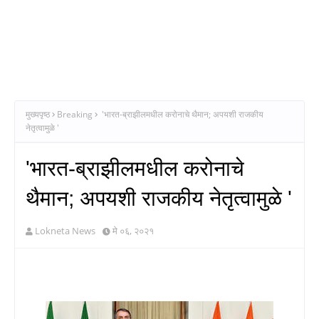
मुख्यपृष्ठ
Breaking
'भारत-ब्राझीलमधील करोनाचे थैमान; अपयशी राजकीय
नेतृत्वामुळे '
'भारत-ब्राझीलमधील करोनाचे
थैमान; अपयशी राजकीय नेतृत्वामुळे '
Lokneta News
मे ०६, २०२१