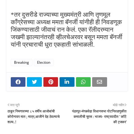
*तर दुसरीडे राज्याच्या मुख्यमंत्री आणि तृणमूल
काँग्रेसच्या अध्यक्ष ममता बॅनर्जी यांनीही ही निवडणूक
जिंकण्यासाठी जीवाचं रान केलं. एका रॅलीदरम्यान
जखमी झाल्यानंतरही व्हीलचेअरवर बसून ममता बॅनर्जी
यांनी प्रचाराची धुरा एकहाती सांभाळली.
Breaking
Election
जरा जुने
थोडे नवीन
ठाकूर निमगावच्या ८५ वर्षीय आजोबांची
पंढरपूर-मंगळवेढा विधानसभा पोटनिवडणुकीत
कोरोनावर मात ; मात्र,आजीने देह ठेवल्याचे
कमालीची चुरस : भाजप- राष्ट्रवादीत ‘ कॉटे
शल्य..!
की ट्क्कर’