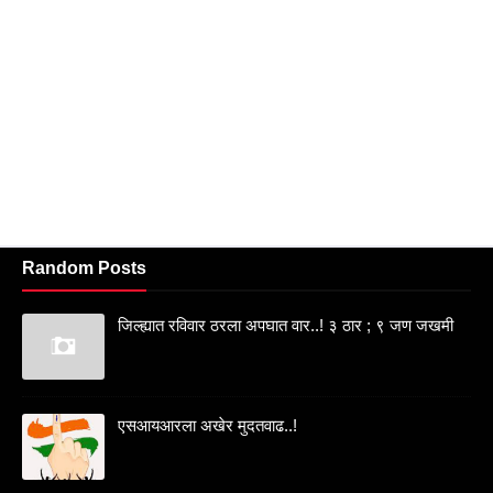
Random Posts
जिल्ह्यात रविवार ठरला अपघात वार..! ३ ठार ; ९ जण जखमी
एसआयआरला अखेर मुदतवाढ..!