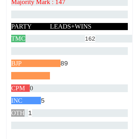
Majority Mark
: 147
PARTY LEADS+WINS
TMC
162
BJP
89
CPM
0
INC
5
OTH
1