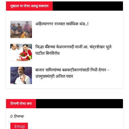
तुम्‍हाला या पोस्‍ट आवडू शकतात
अहिल्यानगर राज्यात सर्वाधिक थंड..!
जिल्हा बँकेच्या चेअरमनपदी माजी आ. चंद्रशेखर घुले
पाटील बिनविरोध
बाजार समित्यांच्या बळकटीकरणांसाठी निधी देणार -
उपमुख्यमंत्री अजित पवार
टिप्पणी पोस्ट करा
0 टिप्पण्या
Emoji