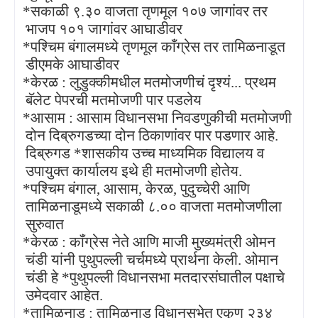
*सकाळी ९.३० वाजता तृणमूल १०७ जागांवर तर
·
भाजप १०१ जागांवर आघाडीवर
*पश्चिम बंगालमध्ये तृणमूल काँग्रेस तर तामिळनाडूत
·
डीएमके आघाडीवर
*केरळ : लुडुक्कीमधील मतमोजणीचं दृश्यं... प्रथम
·
बॅलेट पेपरची मतमोजणी पार पडलेय
*आसाम : आसाम विधानसभा निवडणुकीची मतमोजणी
·
दोन दिब्रुगडच्या दोन ठिकाणांवर पार पडणार आहे.
दिब्रुगड *शासकीय उच्च माध्यमिक विद्यालय व
उपायुक्त कार्यालय इथे ही मतमोजणी होतेय.
*पश्चिम बंगाल
,
आसाम
,
केरळ
,
पुदुच्चेरी आणि
·
तामिळनाडूमध्ये सकाळी ८.०० वाजता मतमोजणीला
सुरुवात
*केरळ : कॉंग्रेस नेते आणि माजी मुख्यमंत्री ओमन
·
चंडी यांनी पुथुपल्ली चर्चमध्ये प्रार्थना केली. ओमान
चंडी हे *पुथुपल्ली विधानसभा मतदारसंघातील पक्षाचे
उमेदवार आहेत.
*तामिळनाडू : तामिळनाडू विधानसभेत एकूण २३४
·