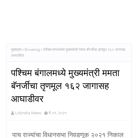
मुख्यपृष्ठ
Breaking
पश्चिम बंगालमध्ये मुख्यमंत्री ममता बॅनर्जीचा तृणमूल १६२ जागासह
आघाडीवर
पश्चिम बंगालमध्ये मुख्यमंत्री ममता
बॅनर्जीचा तृणमूल १६२ जागासह
आघाडीवर
Lokneta News
मे ०१, २०२१
पाच राज्यांचा विधानसभा निवडणूक २०२१ निकाल