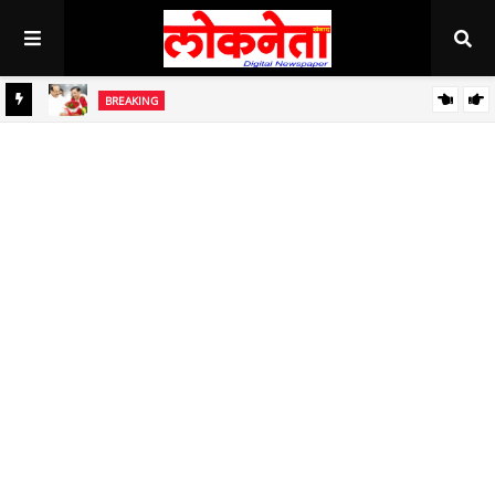
BREAKING
जिल्हा बँकेच्या चेअरमनपदी माजी आ. चंद्रशेखर घुले पाटील बिनविरोध