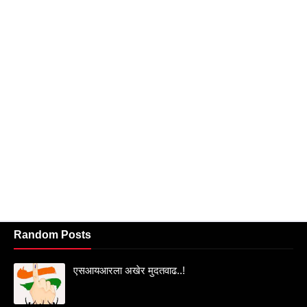
Random Posts
एसआयआरला अखेर मुदतवाढ..!