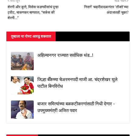
जरा जुने
थोडे नवीन
शेरनी और कुत्ते, मिसेस फडणवीसांचं पुन्हा
निसर्ग' चक्रीवादळानंतर 'तौक्ते'च्या
ट्वीट, चाकणकर म्हणतात, “सर्कस की
अंदाजातही चुका?
शेरनी…”
तुम्‍हाला या पोस्‍ट आवडू शकतात
अहिल्यानगर राज्यात सर्वाधिक थंड..!
जिल्हा बँकेच्या चेअरमनपदी माजी आ. चंद्रशेखर घुले
पाटील बिनविरोध
बाजार समित्यांच्या बळकटीकरणांसाठी निधी देणार -
उपमुख्यमंत्री अजित पवार