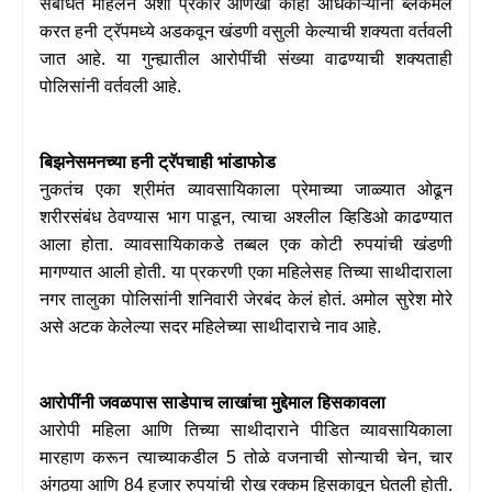
संबंधित महिलेने अशा प्रकारे आणखी काही अधिकाऱ्यांना ब्लॅकमेल
करत हनी ट्रॅपमध्ये अडकवून खंडणी वसुली केल्याची शक्यता वर्तवली
जात आहे. या गुन्ह्यातील आरोपींची संख्या वाढण्याची शक्यताही
पोलिसांनी वर्तवली आहे.
बिझनेसमनच्या हनी ट्रॅपचाही भांडाफोड
नुकतंच एका श्रीमंत व्यावसायिकाला प्रेमाच्या जाळ्यात ओढून
शरीरसंबंध ठेवण्यास भाग पाडून
,
त्याचा अश्लील व्हिडिओ काढण्यात
आला होता. व्यावसायिकाकडे तब्बल एक कोटी रुपयांची खंडणी
मागण्यात आली होती. या प्रकरणी एका महिलेसह तिच्या साथीदाराला
नगर तालुका पोलिसांनी शनिवारी जेरबंद केलं होतं. अमोल सुरेश मोरे
असे अटक केलेल्या सदर महिलेच्या साथीदाराचे नाव आहे.
आरोपींनी जवळपास साडेपाच लाखांचा मुद्देमाल हिसकावला
आरोपी महिला आणि तिच्या साथीदाराने पीडित व्यावसायिकाला
मारहाण करून त्याच्याकडील
5
तोळे वजनाची सोन्याची चेन
,
चार
अंगठ्या आणि
84
हजार रुपयांची रोख रक्कम हिसकावून घेतली होती.