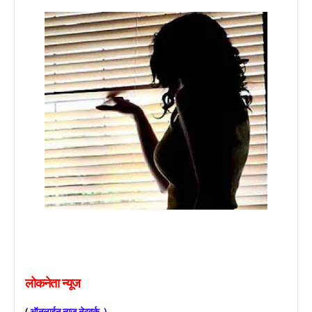
लोकनेता
न्यूज
(
ऑनलाईन
न्यूज
नेटवर्क
)