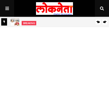
अहिल्यानगर राज्यात सर्वाधिक थंड..!
BREAKING
BREAKING
जिल्हा बँकेच्या चेअरमनपदी माजी आ. चंद्रशेखर घुले पाटील बिनविरोध