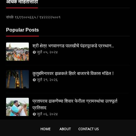
अधिक माहितीसाठी
संपर्क ९६९९००५६६५ / ९४२२२२५००१
Popular Posts
श्री क्षेत्र भगवानगड पालखीचें पंढरपूरकडे प्रस्थान..
जुलै ०५, २०२४
कुतुबमिनारवर झळकले हिवरे बाजारचे विकास मॉडेल !
जुलै २१, २०२६
प्रतापराव ढाकणेंच्या शिवार फेरीला ग्रामस्थांचा उत्स्फूर्त
प्रतिसाद
जुलै ०६, २०२४
HOME
ABOUT
CONTACT US