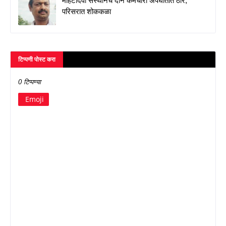
मोहटादेवी संस्थानचे दोन कर्मचारी अपघातात ठार,
परिसरात शोककळा
टिप्पणी पोस्ट करा
0 टिप्पण्या
Emoji