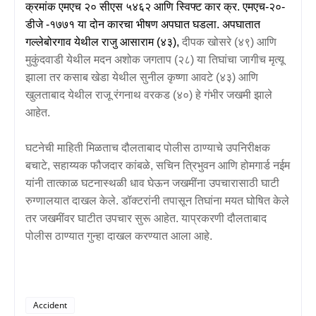
क्रमांक एमएच २० सीएस ५४६२ आणि स्विफ्ट कार क्र. एमएच-२०-
डीजे -१७७१ या दोन कारचा भीषण अपघात घडला. अपघातात
गल्लेबोरगाव येथील
राजु आसाराम
(
४३)
,
दीपक खोसरे
(
४९) आणि
मुकुंदवाडी येथील मदन अशोक जगताप (२८) या तिघांचा जागीच मृत्यू
झाला तर कसाब खेडा येथील सुनील कृष्णा आवटे (४३) आणि
खुलताबाद येथील राजू रंगनाथ वरकड (४०) हे गंभीर जखमी झाले
आहेत.
घटनेची माहिती मिळताच
दौलताबाद पोलीस ठाण्याचे उपनिरीक्षक
बचाटे
,
सहाय्यक फौजदार कांबळे
,
सचिन त्रिभुवन आणि होमगार्ड नईम
यांनी तात्काळ घटनास्थळी धाव घेऊन जखमींना उपचारासाठी घाटी
रुग्णालयात दाखल केले. डॉक्टरांनी तपासून तिघांना मयत घोषित केले
तर जखमींवर घाटीत उपचार सुरू आहेत. याप्रकरणी दौलताबाद
पोलीस ठाण्यात गुन्हा दाखल करण्यात आला आहे.
Accident