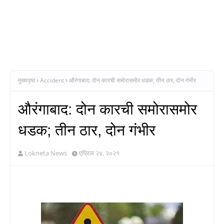
मुख्यपृष्ठ
Accident
औरंगाबाद: दोन कारची समोरासमोर धडक; तीन ठार, दोन गंभीर
औरंगाबाद: दोन कारची समोरासमोर
धडक; तीन ठार, दोन गंभीर
Lokneta News
एप्रिल २४, २०२१