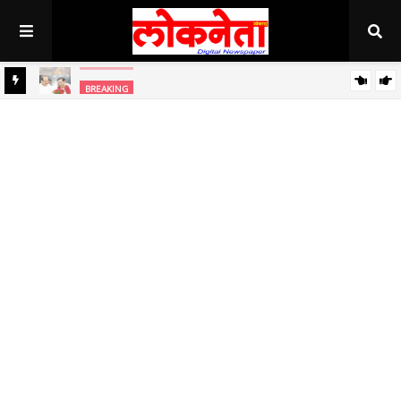
अहिल्यानगर राज्यात सर्वाधिक थंड..!
BREAKING
BREAKING
जिल्हा बँकेच्या चेअरमनपदी माजी आ. चंद्रशेखर घुले पाटील बिनविरोध