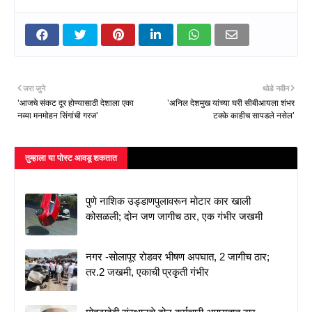
जरा जुने
थोडे नवीन
'आजचे संकट दूर होण्यासाठी देशाला एका
'अनिल देशमुख यांच्या घरी सीबीआयला शंभर
नव्या मनमोहन सिंगांची गरज'
टक्के काहीच सापडले नसेल'
तुम्‍हाला या पोस्‍ट आवडू शकतात
पुणे नाशिक उड्डाणपुलावरून मोटार कार खाली
कोसळली; दोन जण जागीच ठार, एक गंभीर जखमी
नगर -सोलापूर रोडवर भीषण अपघात, 2 जागीच ठार;
तर.2 जखमी, एकाची प्रकृती गंभीर