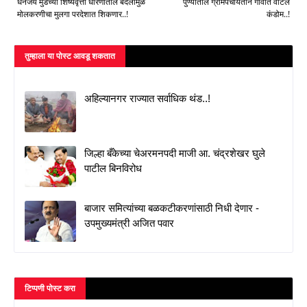
धनंजय मुंडेंच्या शिष्यवृत्ती धोरणातील बदलामुळे
पुण्यातील ग्रामपंचायतीने गावात वाटले
मोलकरणीचा मुलगा परदेशात शिकणार..!
कंडोम..!
तुम्‍हाला या पोस्‍ट आवडू शकतात
अहिल्यानगर राज्यात सर्वाधिक थंड..!
जिल्हा बँकेच्या चेअरमनपदी माजी आ. चंद्रशेखर घुले
पाटील बिनविरोध
बाजार समित्यांच्या बळकटीकरणांसाठी निधी देणार -
उपमुख्यमंत्री अजित पवार
टिप्पणी पोस्ट करा