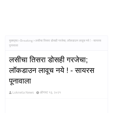
मुख्यपृष्ठ
Breaking
लसीचा तिसरा डोसही गरजेचा; लॉकडाउन लावूच नये ! - सायरस
पूनावाला
लसीचा तिसरा डोसही गरजेचा;
लॉकडाउन लावूच नये ! - सायरस
पूनावाला
Lokneta News
ऑगस्ट १३, २०२१