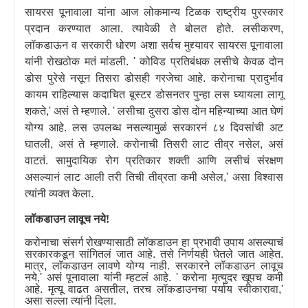
सायरस पूनावाला यांना आज लोकमान्य टिळक राष्ट्रीय पुरस्कार
प्रदान करण्यात आला. त्यावेळी ते बोलत होते. लसीकरण
,
लॉकडाऊन व सरकारी धोरण अशा सर्वच मुद्द्यावर सायरस पूनावाला
यांनी रोखठोक मतं मांडली.
'
कोविड प्रतिबंधक लसीचे केवळ दोन
डोस पुरेसे नसून तिसरा डोसही गरजेचा आहे. करोनाचा प्रादुर्भाव
कायम राहिल्यास कदाचित बूस्टर डोसनतर पुन्हा लस घ्यायला लागू
शकते
,'
असं ते म्हणाले.
'
लसीचा दुसरा डोस दोन महिन्याच्या आत घेणं
योग्य आहे. लस उपलब्ध नसल्यामुळं सरकारनं ८४ दिवसांची अट
घातली
,
असं ते म्हणाले. करोनाची तिसरी लाट तीव्र नसेल
,
असं
वाटतं. सामुदायिक रोग प्रतिकार शक्ती आणि लसीचं संरक्षण
असल्यानं लाट आली तरी तिची तीव्रता कमी असेल
,'
असा विश्वास
त्यांनी व्यक्त केला.
लॉकडाउन लावूच नये!
करोनाचा संसर्ग रोखण्यासाठी लॉकडाउन हा प्रभावी उपाय असल्याचं
सरकारकडून सांगितलं जात आहे. तसे निर्णयही घेतले जात आहेत.
मात्र
,
लॉकडाउन लावणे योग्य नाही. सरकारने लॉकडाउन लावूच
नये
,'
असं पूनावाला यांनी म्हटलं आहे.
'
करोना मृत्युदर खूपच कमी
आहे. मृत्यू वाढत असतील
,
तरच लॉकडाउनचा पर्याय स्वीकारावा
,'
असा सल्ला त्यांनी दिला.