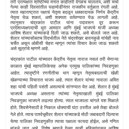
तरी प्रत्यक्षात श्रेष्ठींच्या मनात काहीतरी वेगळंच चाललंय
,
अशी चर्चा
गेल्या काही दिवसांतील घडामोडींनंतर राजकीय वर्तुळात रंगली आहे.
त्यात महाराष्ट्रात पक्षाचं नेतृत्व बदलून धक्कादायक निर्णय केंद्रीय
नेतृत्व घेऊ शकतं
,
अशी शक्यता वर्तवण्यात येऊ लागली आहे.
त्यानुसार चंद्रकांत पाटील यांना पदावरून दूर करून
प्रदेशाध्यक्षपदाची धुरा आमदार आणि मुंबई भाजपचे माजी अध्यक्ष
आशिष शेलार यांच्याकडे दिली जाऊ शकते
,
असे बोलले जात आहे.
शेलार यांच्यासोबतच विदर्भातील नेते
चंद्रशेखर बावनकुळे
यांचेही नाव
चर्चेत असून ओबीसी चेहरा म्हणून त्यांचा विचार केला जाऊ शकतो
असे सूत्रांचे म्हणणे आहे.
चंद्रकांत पाटील यांच्यावर केंद्रीय नेतृत्व नाराज नसलं तरी येणाऱ्या
काळात मुंबई महापालिकेसह अनेक प्रमुख पालिकांच्या निवडणुका
आहेत. त्यादृष्टीने रणनीतीचा भाग म्हणून नेतृत्वबदलाची खेळी
खेळण्याच्या विचारात भाजप आहे. त्यात शेलार यांच्या नावाला अमित
शहा यांची पहिली पसंती असल्याचे सांगण्यात येत आहे. शेलार हे मुंबई
भाजपचे अध्यक्ष असताना त्यांच्या नेतृत्वाखाली मुंबई पालिका
निवडणुका भाजपने लढल्या होत्या. त्यात भाजपला चांगले यश मिळाले
होते. शिवसेनेसाठी हे निकाल धोक्याची घंटा ठरतील असे तेव्हा बोलले
गेले होते. त्याच पार्श्वभूमीवर शेलार यांच्याकडे मोठी जबाबदारी दिल्यास
येत्या पालिका निवडणुकीत त्याचा पक्षाला फायदा होईल
,
असे गणित
मांडले जात आहे. विशेष म्हणजे गेल्या काही महिन्यांपासून आशिष