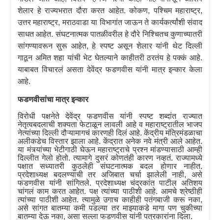
शेलार हे राज्यभरात दौरा करत आहेत. कोकण
,
पश्चिम महाराष्ट्र
,
उत्तर महाराष्ट्र
,
मराठवाडा या विभागांत जाऊन ते कार्यकर्त्यांशी संवाद
साधत आहेत. संघटनात्मक पातळीवरील हे दौरे निश्चितच कुणाच्यातरी
सांगण्यावरून सुरू आहेत
,
हे स्पष्ट असून शेलार यांनी थेट दिल्ली
गाठून अमित शहा यांची भेट घेतल्याने काहीतरी ठरतंय हे पक्कं आहे.
याबाबत विचारलं असता देवेंद्र फडणवीस यांनी मात्र इन्कार केला
आहे.
फडणवीसांचा मात्र इन्कार
विरोधी पक्षनेते देवेंद्र फडणवीस यांनी स्पष्ट शब्दांत राज्यात
नेतृत्वबदलाची शक्यता फेटाळून लावली आहे व महाराष्ट्रातील भाजप
नेत्यांच्या दिल्ली दौऱ्यामागचं कारणही दिलं आहे. केंद्रीय मंत्रिमंडळाचा
अलीकडेच विस्तार झाला आहे. केंद्रात अनेक नवे मंत्री आले आहेत.
या मंत्र्यांच्या भेटीगाठी घेऊन महाराष्ट्राचे प्रश्न मांडण्यासाठी आम्ही
दिल्लीत गेलो होतो. त्यामागे दुसरं कोणतंही कारण नव्हतं. राज्यामध्ये
पक्षात सध्यातरी कुठलेही संघटनात्मक बदल होणार नाहीत.
प्रदेशाध्यक्ष बदलण्याची तर अजिबात चर्चा झालेली नाही
,
असे
फडणवीस यांनी सांगितले. प्रदेशाध्यक्ष चंद्रकांत पाटील अतिशय
चांगलं काम करत आहेत. पक्ष त्यांच्या पाठीशी आहे. आमचे श्रेष्ठीही
त्यांच्या पाठीशी आहेत. त्यामुळे उगाच काहीही पतंगबाजी करू नका
,
असे सांगत बातम्या कमी पडल्या तर माझ्याकडे मागा पण चुकीच्या
बातम्या देऊ नका
,
असा सल्ला फडणवीस यांनी पत्रकारांना दिला.