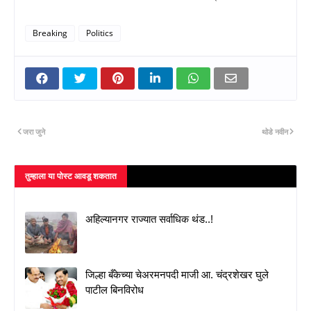
Breaking
Politics
जरा जुने
थोडे नवीन
तुम्‍हाला या पोस्‍ट आवडू शकतात
अहिल्यानगर राज्यात सर्वाधिक थंड..!
जिल्हा बँकेच्या चेअरमनपदी माजी आ. चंद्रशेखर घुले
पाटील बिनविरोध