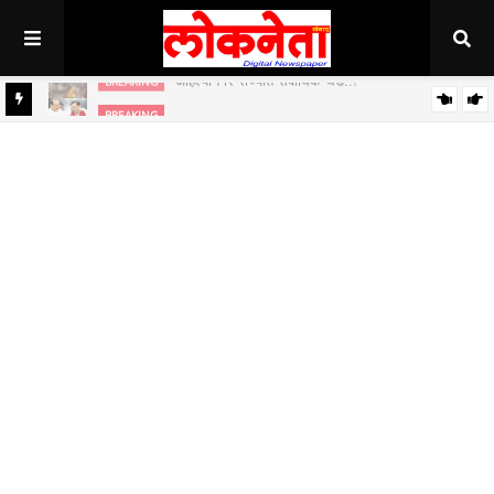
अहिल्यानगर राज्यात सर्वाधिक थंड..!
BREAKING
BREAKING
जिल्हा बँकेच्या चेअरमनपदी माजी आ. चंद्रशेखर घुले पाटील बिनविरोध