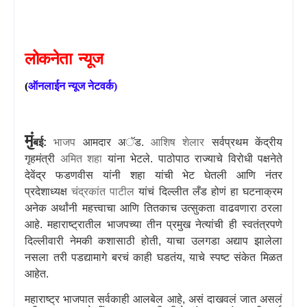
लोकनेता
न्यूज
(
ऑनलाईन
न्यूज
नेटवर्क
)
मुं
बई:
भाजप
आमदार अॅड.
आशिष शेलार
सर्वप्रथम केंद्रीय
गृहमंत्री
अमित शहा
यांना भेटले. पाठोपाठ राज्याचे विरोधी पक्षनेते
देवेंद्र फडणवीस यांनी शहा यांची भेट घेतली आणि नंतर
प्रदेशाध्यक्ष
चंद्रकांत पाटील
यांचं दिल्लीत लँड होणं हा घटनाक्रम
अनेक अर्थांनी महत्त्वाचा आणि तितकाच उत्सुकता वाढवणारा ठरला
आहे. महाराष्ट्रातील भाजपच्या तीन प्रमुख नेत्यांची ही स्वतंत्रपणे
दिल्लीवारी नेमकी कशासाठी होती
,
याचा उलगडा अद्याप झालेला
नसला तरी पडद्यामागे बरचं काही घडतंय
,
याचे स्पष्ट संकेत मिळत
आहेत.
महाराष्ट्र भाजपात सर्वकाही आलबेल आहे
,
असं दाखवलं जात असलं