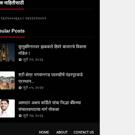
क माहितीसाठी
्क ९६९९००५६६५ / ९४२२२२५००१
ular Posts
कुतुबमिनारवर झळकले हिवरे बाजारचे विकास
मॉडेल !
जुलै २१, २०२६
श्री क्षेत्र भगवानगड पालखीचें पंढरपूरकडे
प्रस्थान..
जुलै ०५, २०२४
आमदार अक्षय कर्डिले यांचा जिल्हा बँकेच्या
संचालकपदाचा मार्ग मोकळा
जुलै १७, २०२६
HOME
ABOUT
CONTACT US