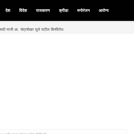
देश
विदेश
राजकारण
क्रीडा
मनोरंजन
आरोग्य
मनपदी माजी आ. चंद्रशेखर घुले पाटील बिनविरोध