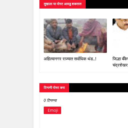
तुम्‍हाला या पोस्‍ट आवडू शकतात
अहिल्यानगर राज्यात सर्वाधिक थंड..!
जिल्हा बँ
चंद्रशेखर
टिप्पणी पोस्ट करा
0 टिप्पण्या
Emoji