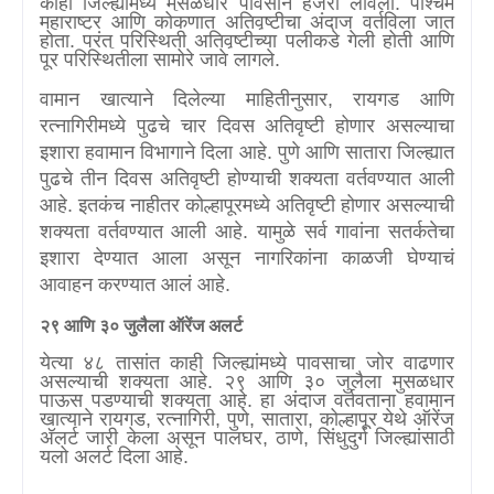
काही जिल्ह्यांमध्ये मुसळधार पावसाने हजेरी लावली. पश्चिम
महाराष्ट्र आणि कोकणात अतिवृष्टीचा अंदाज वर्तविला जात
होता. परंतु परिस्थिती अतिवृष्टीच्या पलीकडे गेली होती आणि
पूर परिस्थितीला सामोरे जावे लागले.
वामान खात्याने दिलेल्या माहितीनुसार
,
रायगड आणि
रत्नागिरीमध्ये पुढचे चार दिवस अतिवृष्टी होणार असल्याचा
इशारा हवामान विभागाने दिला आहे. पुणे आणि सातारा जिल्ह्यात
पुढचे तीन दिवस अतिवृष्टी होण्याची शक्यता वर्तवण्यात आली
आहे. इतकंच नाहीतर कोल्हापूरमध्ये अतिवृष्टी होणार असल्याची
शक्यता वर्तवण्यात आली आहे. यामुळे सर्व गावांना सतर्कतेचा
इशारा देण्यात आला असून नागरिकांना काळजी घेण्याचं
आवाहन करण्यात आलं आहे.
२९ आणि ३० जुलैला ऑरेंज अलर्ट
येत्या ४८ तासांत काही जिल्ह्यांमध्ये पावसाचा जोर वाढणार
असल्याची शक्यता आहे. २९ आणि ३० जुलैला मुसळधार
पाऊस पडण्याची शक्यता आहे. हा अंदाज वर्तवताना हवामान
खात्याने रायगड
,
रत्नागिरी
,
पुणे
,
सातारा
,
कोल्हापूर येथे ऑरेंज
अ‍ॅलर्ट जारी केला असून पालघर
,
ठाणे
,
सिंधुदुर्ग जिल्ह्यांसाठी
यलो अलर्ट दिला आहे.