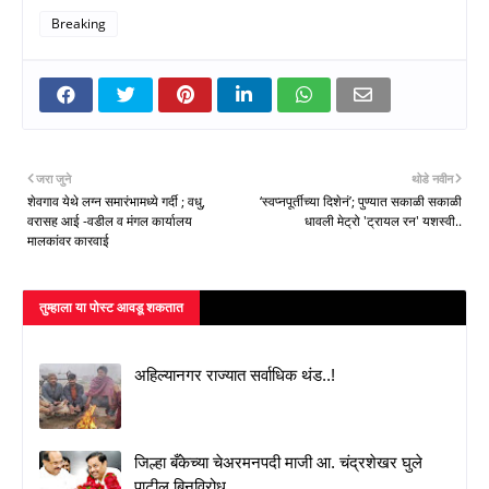
Breaking
जरा जुने
थोडे नवीन
शेवगाव येथे लग्न समारंभामध्ये गर्दी ; वधु,
‘स्वप्नपूर्तीच्या दिशेनं’; पुण्यात सकाळी सकाळी
वरासह आई -वडील व मंगल कार्यालय
धावली मेट्रो 'ट्रायल रन' यशस्वी..
मालकांवर कारवाई
तुम्‍हाला या पोस्‍ट आवडू शकतात
अहिल्यानगर राज्यात सर्वाधिक थंड..!
जिल्हा बँकेच्या चेअरमनपदी माजी आ. चंद्रशेखर घुले
पाटील बिनविरोध