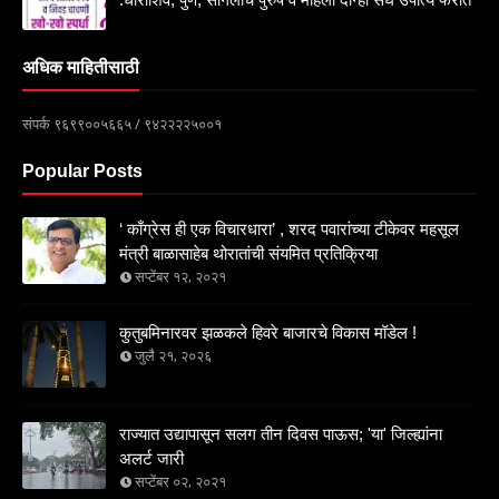
अधिक माहितीसाठी
संपर्क ९६९९००५६६५ / ९४२२२२५००१
Popular Posts
‘ काँग्रेस ही एक विचारधारा’ , शरद पवारांच्या टीकेवर महसूल
मंत्री बाळासाहेब थोरातांची संयमित प्रतिक्रिया
सप्टेंबर १२, २०२१
कुतुबमिनारवर झळकले हिवरे बाजारचे विकास मॉडेल !
जुलै २१, २०२६
राज्यात उद्यापासून सलग तीन दिवस पाऊस; 'या' जिल्ह्यांना
अलर्ट जारी
सप्टेंबर ०२, २०२१