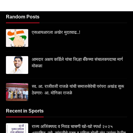
Random Posts
एसआयआरला अखेर मुदतवाढ..!
आमदार अक्षय कर्डिले यांचा जिल्हा बँकेच्या संचालकपदाचा मार्ग
मोकळा
स्व. आ. राजीवजी राजळे यांची समाजसेवेची परंपरा अखंड सुरू
ठेवणारः आ. मोनिका राजळे
Recent in Sports
राज्य अजिंक्यपद व निवड चाचणी खो-खो स्पर्धा २०२५
:धाराशिव, पुणे, सांगलीचे पुरुष व महिला दोन्ही संघ उपांत्य फेरीत