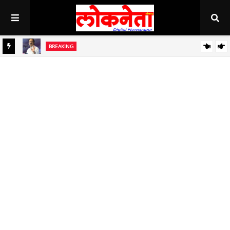
BREAKING
ध
बाजार समित्यांच्या बळकटीकरणांसाठी निधी देणार - उपमुख्यमंत्री अजित पवार