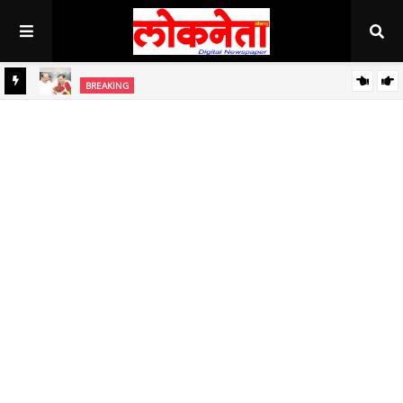
BREAKING
जिल्हा बँकेच्या चेअरमनपदी माजी आ. चंद्रशेखर घुले पाटील बिनविरोध