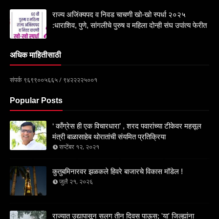
राज्य अजिंक्यपद व निवड चाचणी खो-खो स्पर्धा २०२५
:धाराशिव, पुणे, सांगलीचे पुरुष व महिला दोन्ही संघ उपांत्य फेरीत
अधिक माहितीसाठी
संपर्क ९६९९००५६६५ / ९४२२२२५००१
Popular Posts
‘ काँग्रेस ही एक विचारधारा’ , शरद पवारांच्या टीकेवर महसूल
मंत्री बाळासाहेब थोरातांची संयमित प्रतिक्रिया
सप्टेंबर १२, २०२१
कुतुबमिनारवर झळकले हिवरे बाजारचे विकास मॉडेल !
जुलै २१, २०२६
राज्यात उद्यापासून सलग तीन दिवस पाऊस; 'या' जिल्ह्यांना