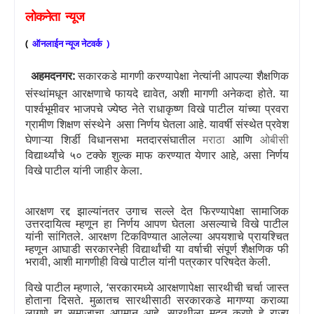
न्यूज
लोकनेता
(
ऑनलाईन
न्यूज
नेटवर्क
)
अहमदनगर:
सकारकडे मागणी करण्यापेक्षा नेत्यांनी आपल्या शैक्षणिक
संस्थांमधून आरक्षणाचे फायदे द्यावेत
,
अशी मागणी अनेकदा होते. या
पार्श्वभूमीवर भाजपचे ज्येष्ठ नेते राधाकृष्ण विखे पाटील यांच्या प्रवरा
ग्रामीण शिक्षण संस्थेने असा निर्णय घेतला आहे. यावर्षी संस्थेत प्रवेश
घेणाऱ्या शिर्डी विधानसभा मतदारसंघातील
मराठा
आणि
ओबीसी
विद्यार्थ्यांचे ५० टक्के शुल्क माफ करण्यात येणार आहे
,
असा निर्णय
विखे पाटील यांनी जाहीर केला.
आरक्षण रद्द झाल्यांनतर उगाच सल्ले देत फिरण्यापेक्षा सामाजिक
उत्तरदायित्व म्हणून हा निर्णय आपण घेतला असल्याचे विखे पाटील
यांनी सांगितले. आरक्षण टिकविण्यात आलेल्या अपयशाचे प्रायश्चित
म्हणून आघाडी सरकारनेही विद्यार्थांची या वर्षाची संपूर्ण शैक्षणिक फी
भरावी
,
आशी मागणीही विखे पाटील यांनी पत्रकार परिषदेत केली.
विखे पाटील म्हणाले
, ‘
सरकारमध्ये आरक्षणापेक्षा सारथीची चर्चा जास्त
होताना दिसते. मुळातच सारथीसाठी सरकारकडे मागण्या कराव्या
लागणे हा समाजाचा अपमान आहे. सारथीला मदत करणे हे राज्य