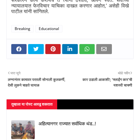
सरकारने काय करायचे ते त्यांनी ठरवावे
,
आपण स्वत: सर्वोच्च
न्यायालयात फेरविचार याचिका दाखल करणार आहोत
,’
असेही विखे
पाटील यांनी सांगितले.
Breaking
Educational
जरा जुने
थोडे नवीन
लग्नानंतर कामावर परतली सोनाली कुलकर्णी,
कार उडाली आकाशी!; 'फ्लाईंग कार'ची
देसी लुकने चाहते घायाळ
यशस्वी चाचणी
तुम्‍हाला या पोस्‍ट आवडू शकतात
अहिल्यानगर राज्यात सर्वाधिक थंड..!