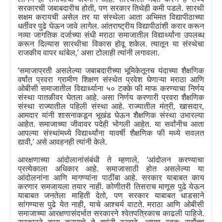
सरकारची जबाबदारीच होती
,
पण सरकार तिथेही कमी पडले. सारथी
सक्षम करायची असेल तर या संस्थेला आता अभिमत विद्यापीठाच्या
धर्तीवर पुढे घेऊन जावे लागेल. आंतराष्ट्रीय विद्यापीठांशी करार करून
नव्या जागतिक दर्जाच्या संधी मराठा समाजातील विद्यार्थ्यांना उपलब्ध
करून दिल्यास सारथीचा विकास होवू शकेल. त्यातून या संस्थेचा
राजकीय वापर थांबेल
,’
असा टोलाही त्यांनी लगावला.
‘
समाजाप्रती असलेल्या जबाबदारीच्या भूमिकेतूनच यंदाच्या शैक्षणिक
वर्षांत प्रवरा ग्रामीण शिक्षण संस्थेत प्रवेश घेणाऱ्या मराठा आणि
ओबीसी समाजातील विद्यार्थ्याना ५० टक्के फी माफ करण्याचा निर्णय
संस्था पातळीवर घेतला आहे. असा निर्णय करणारी प्रवरा शैक्षणिक
संस्था राज्यातील पहिली संस्था आहे. राज्यातील मंत्री
,
खासदार
,
आमदार यांनी शासनाकडून भूखंड घेऊन शैक्षणिक संस्था उभारल्या
आहेत. समाजाच्या जीवावर पदेही भोगली आहेत. या सर्वांनीच आता
आपल्या संस्थांमध्ये विद्यार्थ्यांना यावर्षी शैक्षणिक फी मध्ये सवलत
द्यावी
,’
असे आवहनही त्यांनी केले.
आरक्षणाच्या आंदोलानांसंबंधी ते म्हणाले
, ‘
आंदोलन करण्याचा
प्रत्येकाला अधिकार आहे. समाजासाठी होत असलेल्या या
आंदोलनांना आणि मागण्यांना पाठींबा आहे. सरकार याबाबत काय
करणार समजायला तयार नाही. कोणीतरी तिसराच माणूस पुढे येऊन
याबाबत जनतेला माहिती देतो
,
पण सरकार याबाबत धाडसाने
सांगण्यास पुढे येत नाही
,
याचे आश्चर्य वाटते. मराठा आणि ओबीसी
समाजाच्या आरक्षणासंदर्भात सरकारने श्वेतपत्रिकाच काढली पाहिजे.