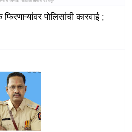
ोलिसांची कारवाई ; साडेआठ लाखाचा दंड वसूल
 फिरणाऱ्यांवर पोलिसांची कारवाई ;