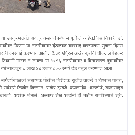
 या उपक्रमातंर्गत सर्वत्र कडक निर्बंध लागू केले आहेत.जिल्हाधिकारी डाँ.
चाकीवर फिरणा-या नागरीकांवर दंडात्मक कारवाई करण्याच्या सुचना दिल्या
ंवर ही कारवाई करण्यात आली. दिं.३० एप्रिल अखेर क्रांती चौक, आंबेडकर
्या ठिकाणी मास्क न लावणा-या १०१६ नागरीकांवर व विनाकारण दुचाकीवर
 त्यांच्याकडून ८ लाख ४४ हजार ८०० रुपये दंड वसुल करण्यात आला.
र्गदर्शनाखाली सहाय्यक पोलीस निरीक्षक सुजीत ठाकरे व विश्वास पावरा,
 सर्वश्री किशोर शिरसाठ, संदीप दरवडे, बप्पासाहेब धाकतोडे, बाळासाहेब
्र ढाकणे, अशोक भोसले, अल्ताफ शेख आदींनी ही मोहीम राबविल्याचे श्री.