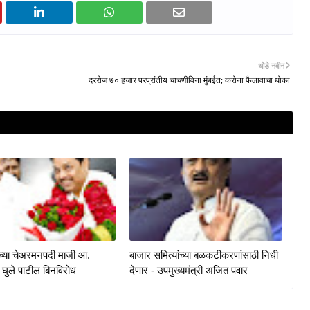
थोडे नवीन
दररोज ७० हजार परप्रांतीय चाचणीविना मुंबईत; करोना फैलावाचा धोका
केच्या चेअरमनपदी माजी आ.
बाजार समित्यांच्या बळकटीकरणांसाठी निधी
 घुले पाटील बिनविरोध
देणार - उपमुख्यमंत्री अजित पवार