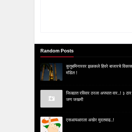
Random Posts
कुतुबमिनारवर झळकले हिवरे बाजारचे विका
मॉडेल !
जिल्ह्यात रविवार ठरला अपघात वार..! ३ ठार
जण जखमी
एसआयआरला अखेर मुदतवाढ..!