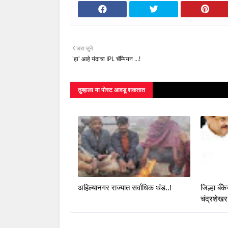
जरा जुने
'हा' आहे यंदाचा IPL चॅम्पियन ...!
तुम्‍हाला या पोस्‍ट आवडू शकतात
अहिल्यानगर राज्यात सर्वाधिक थंड..!
जिल्हा बँ
चंद्रशेखर