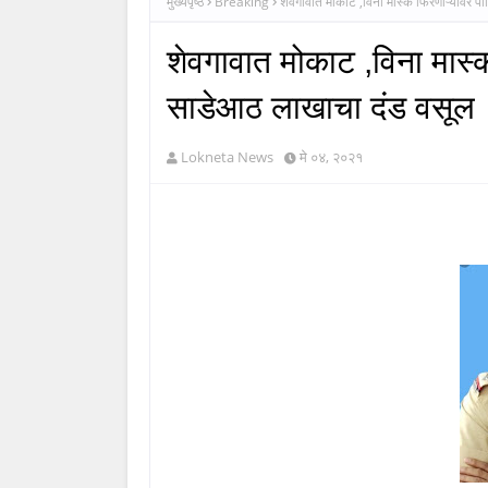
मुख्यपृष्ठ
Breaking
शेवगावात मोकाट ,विना मास्क फिरणाऱ्यांवर प
शेवगावात मोकाट ,विना मास्क
साडेआठ लाखाचा दंड वसूल
Lokneta News
मे ०४, २०२१