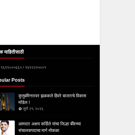
क माहितीसाठी
्क ९६९९००५६६५ / ९४२२२२५००१
ular Posts
कुतुबमिनारवर झळकले हिवरे बाजारचे विकास
मॉडेल !
जुलै २१, २०२६
आमदार अक्षय कर्डिले यांचा जिल्हा बँकेच्या
संचालकपदाचा मार्ग मोकळा