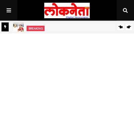
BREAKING
जिल्हा बँकेच्या चेअरमनपदी माजी आ. चंद्रशेखर घुले पाटील बिनविरोध