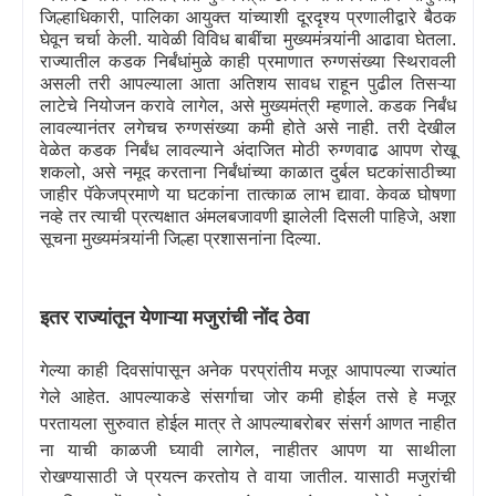
जिल्हाधिकारी
,
पालिका आयुक्त यांच्याशी दूरदृश्य प्रणालीद्वारे बैठक
घेवून चर्चा केली. यावेळी विविध बाबींचा मुख्यमंत्र्यांनी आढावा घेतला.
राज्यातील कडक निर्बंधांमुळे काही प्रमाणात रुग्णसंख्या स्थिरावली
असली तरी आपल्याला आता अतिशय सावध राहून पुढील तिसऱ्या
लाटेचे नियोजन करावे लागेल
,
असे मुख्यमंत्री म्हणाले. कडक निर्बंध
लावल्यानंतर लगेचच रुग्णसंख्या कमी होते असे नाही. तरी देखील
वेळेत कडक निर्बंध लावल्याने अंदाजित मोठी रुग्णवाढ आपण रोखू
शकलो
,
असे नमूद करताना निर्बंधांच्या काळात दुर्बल घटकांसाठीच्या
जाहीर पॅकेजप्रमाणे या घटकांना तात्काळ लाभ द्यावा. केवळ घोषणा
नव्हे तर त्याची प्रत्यक्षात अंमलबजावणी झालेली दिसली पाहिजे
,
अशा
सूचना मुख्यमंत्र्यांनी जिल्हा प्रशासनांना दिल्या.
इतर राज्यांतून येणाऱ्या मजुरांची नोंद ठेवा
गेल्या काही दिवसांपासून अनेक परप्रांतीय मजूर आपापल्या राज्यांत
गेले आहेत. आपल्याकडे संसर्गाचा जोर कमी होईल तसे हे मजूर
परतायला सुरुवात होईल मात्र ते आपल्याबरोबर संसर्ग आणत नाहीत
ना याची काळजी घ्यावी लागेल
,
नाहीतर आपण या साथीला
रोखण्यासाठी जे प्रयत्न करतोय ते वाया जातील. यासाठी मजुरांची