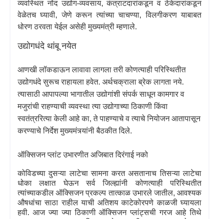
व्यवस्थित नोंद उद्योग-व्यवसाय
,
कंत्राटदारांकडून व ठेकेदारांकडून
वेळेतच घ्यावी
,
जेणे करून त्यांच्या चाचण्या
,
विलगीकरण याबाबत
धोरण ठरवता येईल असेही मुख्यमंत्री म्हणाले.
उद्योगधंदे थांबू नयेत
आणखी लॉकडाऊन लावावा लागला तरी कोणत्याही परिस्थितीत
उद्योगधंदे सुरूच राहायला हवेत. अर्थचक्राला ब्रेक लागता नये.
त्यासाठी आपापल्या भागातील उद्योगांशी संपर्क साधून कामगार व
मजुरांची राहण्याची व्यवस्था त्या उद्योगाच्या ठिकाणी किंवा
स्वतंत्ररित्या केली आहे का
,
ते पाहण्याचे व त्याचे नियोजन आतापासून
करण्याचे निर्देश मुख्यमंत्र्यांनी बैठकीत दिले.
ऑक्सिजन प्लांट उभारणीत अजिबात दिरंगाई नको
कोविडच्या दुसऱ्या लाटेचा सामना करत असतानाच तिसऱ्या लाटेचा
धोका लक्षात घेऊन सर्व जिल्ह्यांनी कोणत्याही परिस्थितीत
त्यांच्याकडील ऑक्सिजन प्रकल्प तात्काळ उभारले जातील
,
आवश्यक
औषधांचा साठा राहील याची अतिशय काटेकोरपणे काळजी घ्यायला
हवी. आज ज्या ज्या ठिकाणी ऑक्सिजन प्लांट्सची गरज आहे तिथे