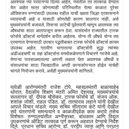
आवश्यक त्या परवानग्या दिल्या आहेत
,
नसतील तर तात्काळ देण्यात
येत आहेत मात्र कोणत्याही परिस्थितीत येत्या काळात पुरेसा
ऑक्सिजन रुग्णांसाठी उपलब्ध राहील याची दक्षता जिल्हा प्रशासनाने
घ्यावयाची आहे व यासाठी कोणतेही कारण चालणार नाही
,
असे
मुख्यमंत्र्यांनी बजावले. तिसऱ्या लाटेची पूर्वतयारी म्हणून आवश्यक त्या
औषधांचा साठा आतापासून करून ठेवा. यासंदर्भात राज्यातील टास्क
फोर्सचे डॉक्टर्स मार्गदर्शन करीत आहेतच. योग्य ती औषधे योग्य त्या
प्रमाणात देण्यासाठी उपचार पद्धतीबाबत टास्क फोर्सचे डॉक्टर्स कायम
उपलब्ध आहेत. ग्रामीण भागातल्या डॉक्टर्सनी सुद्धा त्यांच्या
अडीअडचणी या तज्ञ डॉक्टर्सना मनमोकळेपणाने विचारणे गरजेचे आहे.
येणाऱ्या पावसाळ्यातल्या आपत्ती लक्षात घेता आवश्यक औषधी व
संसाधनांचा साठा जिल्ह्यातील अगदी कानाकोपऱ्यात होईल याचेही
चांगले नियोजन करावे
,
असेही मुख्यमंत्र्यांनी सांगितले.
यावेळी आरोग्यमंत्री राजेश टोपे
,
महसूलमंत्री बाळासाहेब
थोरात
,
वैद्यकीय शिक्षण मंत्री अमित देशमुख
,
मुख्यमंत्र्यांचे
सल्लागार डॉ. दीपक म्हैसेकर
,
टास्क फोर्सचे डॉ. संजय ओक
,
शशांक जोशी
,
राहुल पंडित
,
डॉ. तात्याराव लहाने यांनी देखील
आपले विचार मांडले. मुख्य सचिव सीताराम कुंटे यांनी देखील
सर्व यंत्रणांनी समन्वयाने व काळजीपूर्वक काम करावे तसेच
विशेषतः रुग्णालयांतील अग्नीसुरक्षा
,
बांधकाम आणि विद्युत
उपकरणांचे ऑडिट तात्काळ पूर्ण करून अहवाल देण्याचे निर्देश
दिले. प्रधान सचिव आरोग्य डॉ. प्रदीप व्यास आणि प्रधान