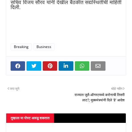
सचिव विजय सौरव यांनी देखील बैठकीत सद्यस्थितीची माहिती
दिली.
Breaking
Business
जरा जुने
थोडे नवीन
राज्यात जुलै-ऑगस्टमध्ये करोनाची तिसरी
लाट?; मुख्यमंत्र्यांनी दिले 'हे' आदेश
तुम्‍हाला या पोस्‍ट आवडू शकतात