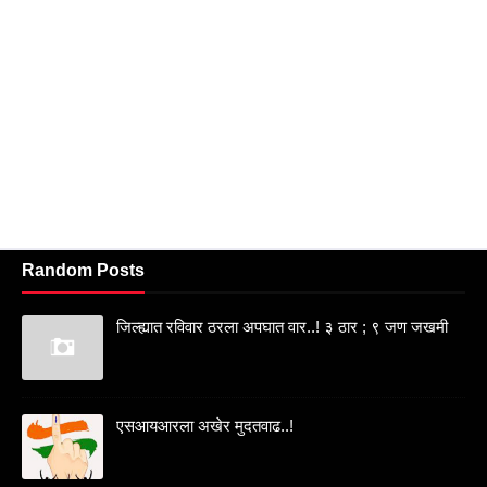
Random Posts
जिल्ह्यात रविवार ठरला अपघात वार..! ३ ठार ; ९ जण जखमी
एसआयआरला अखेर मुदतवाढ..!