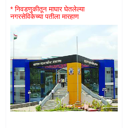
* निवडणुकीतून माघार घेतलेल्या
नगरसेविकेच्या पतीला मारहाण