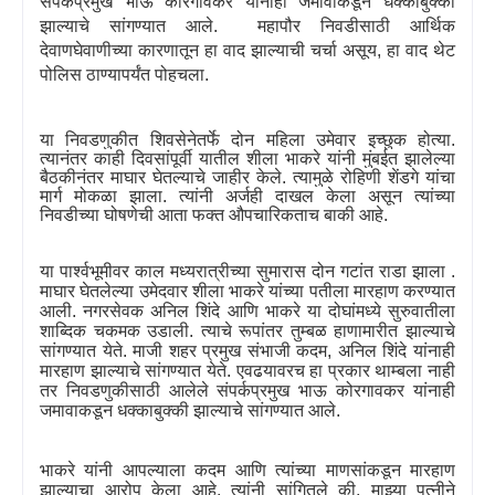
संपर्कप्रमुख भाऊ कोरगावकर यांनाही जमावाकडून धक्काबुक्की
झाल्याचे सांगण्यात आले. महापौर निवडीसाठी आर्थिक
देवाणघेवाणीच्या कारणातून हा वाद झाल्याची चर्चा असूय
,
हा वाद थेट
पोलिस ठाण्यापर्यंत पोहचला.
या निवडणुकीत शिवसेनेतर्फे दोन महिला उमेवार इच्छुक होत्या.
त्यानंतर काही दिवसांपूर्वी यातील शीला भाकरे यांनी मुंबईत झालेल्या
बैठकीनंतर माघार घेतल्याचे जाहीर केले. त्यामुळे रोहिणी शेंडगे यांचा
मार्ग मोकळा झाला. त्यांनी अर्जही दाखल केला असून त्यांच्या
निवडीच्या घोषणेची आता फक्त औपचारिकताच बाकी आहे.
या पार्श्वभूमीवर काल मध्यरात्रीच्या सुमारास दोन गटांत राडा झाला .
माघार घेतलेल्या उमेदवार शीला भाकरे यांच्या पतीला मारहाण करण्यात
आली. नगरसेवक अनिल शिंदे आणि भाकरे या दोघांमध्ये सुरुवातीला
शाब्दिक चकमक उडाली. त्याचे रूपांतर तुम्बळ हाणामारीत झाल्याचे
सांगण्यात येते. माजी शहर प्रमुख संभाजी कदम
,
अनिल शिंदे यांनाही
मारहाण झाल्याचे सांगण्यात येते. एवढयावरच हा प्रकार थाम्बला नाही
तर निवडणुकीसाठी आलेले संपर्कप्रमुख भाऊ कोरगावकर यांनाही
जमावाकडून धक्काबुक्की झाल्याचे सांगण्यात आले.
भाकरे यांनी आपल्याला कदम आणि त्यांच्या माणसांकडून मारहाण
झाल्याचा आरोप केला आहे. त्यांनी सांगितले की
,
माझ्या पत्नीने