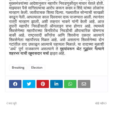
मुख्यमंत्र्यांच्या आदेशानुसार महापौर निवडणुकीतून माघार घेतले होती.
माझ्यावर पैसे मागितल्याचा आरोप करून कदम व शिंदे यांच्या लोकांना
मारहाण केली. जातीवाचक शिव्या दिल्या. गळ्यातील सोन्याची साखळी
काढून नेली. आपल्याला काल दिवसभर दारू पाजण्यात आली. त्यानंतर
रात्री मारहाण झाली
,
अशी तक्रार भाकरे यांनी केली आहे.
आज
दुपारी महापौर निवडीसाठी ऑनलाइन सभा होणार आहे. त्यामध्ये
शिवसेनेच्या महापौराच्या बिनविरोध निवडीची औपाचारिक घोषणाच
बाकी आहे. राष्ट्रवादी काँग्रेस आणि
शिवसेना
एकत्र आल्याने
शिवसेनेला महापौरपद मिळत आहे. असे असताना शिवसेनेच्या दोन
गटांतील वाद उफाळून आल्याचे पहायला मिळाले.
या वादाच्या मुळाशी
‘
अर्थ
’
पुर्ण राजकारण असल्याने ते
मुद्दयांवरून थेट गुद्धांवर गेल्याने
शहरभर याची खुमासदार चर्चा
झड्त आहे.
Breaking
Election
जरा जुने
थोडे नवीन