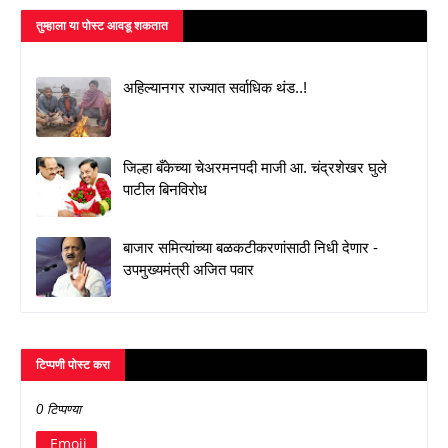
तुम्‍हाला या पोस्‍ट आवडू शकतात
अहिल्यानगर राज्यात सर्वाधिक थंड..!
जिल्हा बँकेच्या चेअरमनपदी माजी आ. चंद्रशेखर घुले
पाटील बिनविरोध
बाजार समित्यांच्या बळकटीकरणांसाठी निधी देणार -
उपमुख्यमंत्री अजित पवार
टिप्पणी पोस्ट करा
0 टिप्पण्या
Emoji