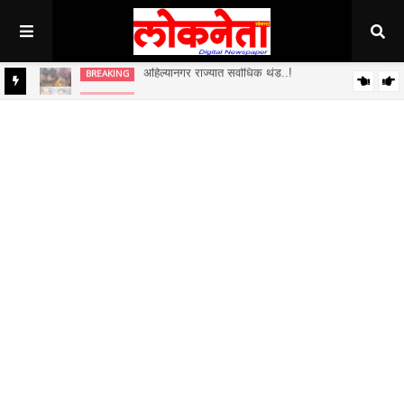
अहिल्यानगर राज्यात सर्वाधिक थंड..!
BREAKING
BREAKING
जिल्हा बँकेच्या चेअरमनपदी माजी आ. चंद्रशेखर घुले पाटील बिनविरोध